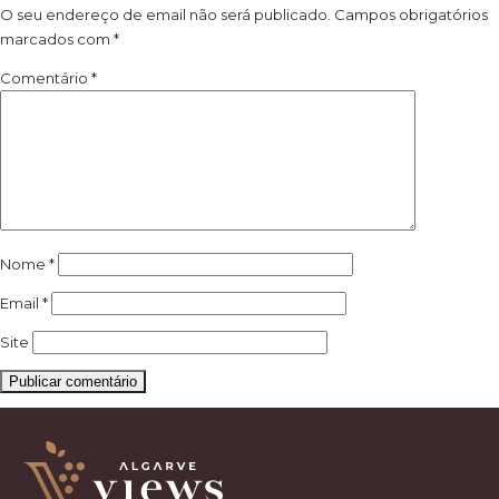
artigos
O seu endereço de email não será publicado.
Campos obrigatórios
marcados com
*
Comentário
*
Nome
*
Email
*
Site