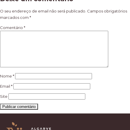
de
artigos
O seu endereço de email não será publicado.
Campos obrigatórios
marcados com
*
Comentário
*
Nome
*
Email
*
Site