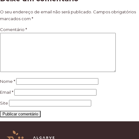
de
artigos
O seu endereço de email não será publicado.
Campos obrigatórios
marcados com
*
Comentário
*
Nome
*
Email
*
Site