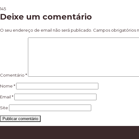
Navegação
145
Deixe um comentário
de
artigos
O seu endereço de email não será publicado.
Campos obrigatórios
Comentário
*
Nome
*
Email
*
Site