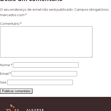
de
artigos
O seu endereço de email não será publicado.
Campos obrigatórios
marcados com
*
Comentário
*
Nome
*
Email
*
Site