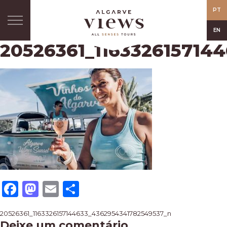
PT
EN
20526361_116332615714
Facebook
Mastodon
Email
Share
Navegação
20526361_1163326157144633_4362954341782549537_n
Deixe um comentário