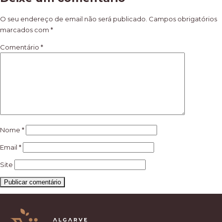
de
artigos
O seu endereço de email não será publicado.
Campos obrigatórios
marcados com
*
Comentário
*
Nome
*
Email
*
Site