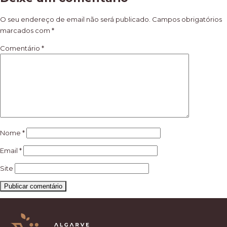
de
artigos
O seu endereço de email não será publicado.
Campos obrigatórios
marcados com
*
Comentário
*
Nome
*
Email
*
Site