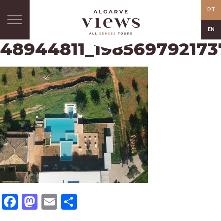
PT
EN
48944811_19856979217
Facebook
Mastodon
Email
Share