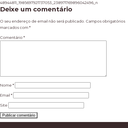
Navegação
48944811_1985697921737053_238971769896042496_n
Deixe um comentário
de
artigos
O seu endereço de email não será publicado.
Campos obrigatórios
marcados com
*
Comentário
*
Nome
*
Email
*
Site