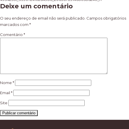
Navegação
Deixe um comentário
de
artigos
O seu endereço de email não será publicado.
Campos obrigatórios
marcados com
*
Comentário
*
Nome
*
Email
*
Site