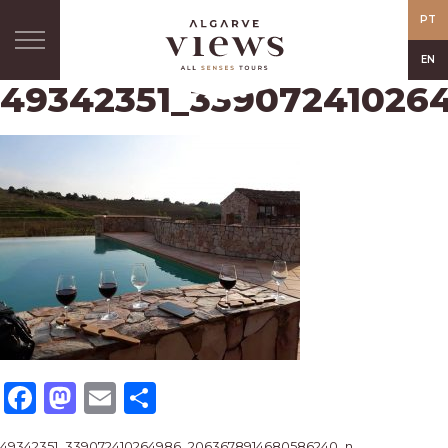
PT
EN
49342351_33907241026
Facebook
Mastodon
Email
Share
49342351_339072410264986_2063678914680586240_n