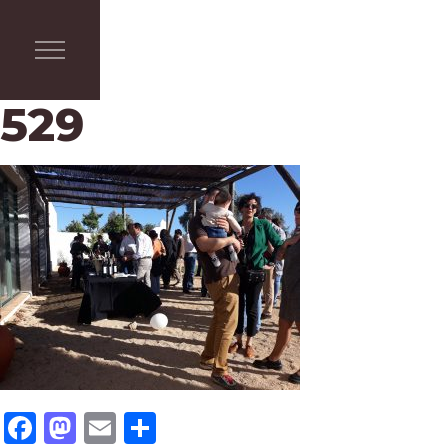
529
Facebook
Mastodon
Email
Share