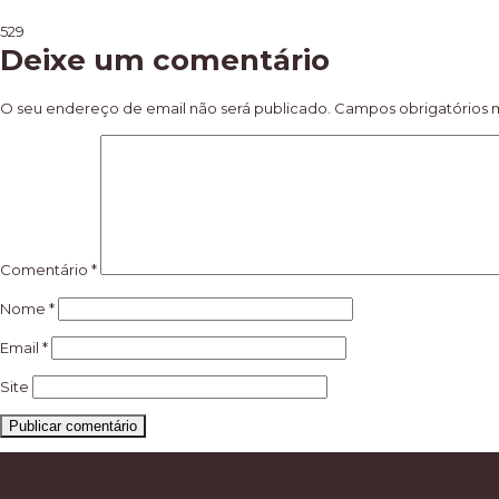
Navegação
529
Deixe um comentário
de
artigos
O seu endereço de email não será publicado.
Campos obrigatórios
Comentário
*
Nome
*
Email
*
Site