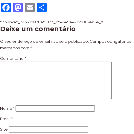
Facebook
Mastodon
Email
Share
Navegação
53506245_387761078451873_6543494426210074624_n
Deixe um comentário
de
artigos
O seu endereço de email não será publicado.
Campos obrigatórios
marcados com
*
Comentário
*
Nome
*
Email
*
Site