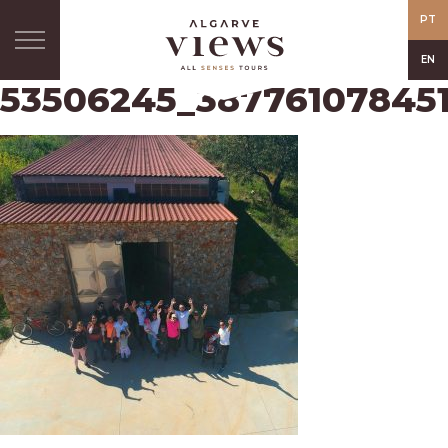
PT
EN
53506245_38776107845