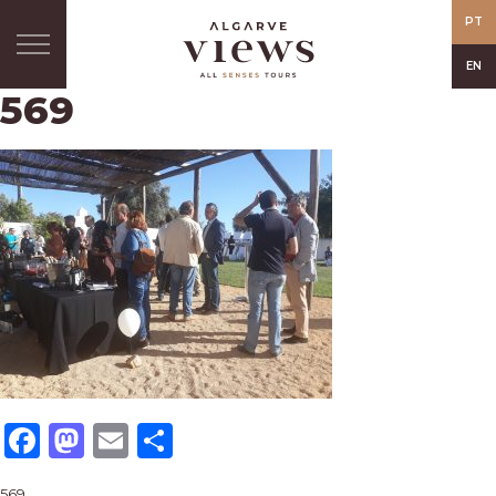
PT
EN
569
Facebook
Mastodon
Email
Share
569