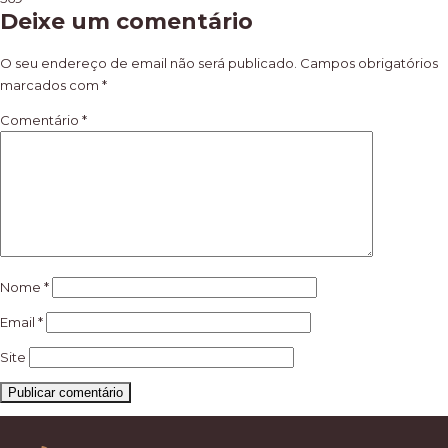
Navegação
Deixe um comentário
de
artigos
O seu endereço de email não será publicado.
Campos obrigatórios
marcados com
*
Comentário
*
Nome
*
Email
*
Site