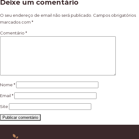
Deixe um comentário
de
artigos
O seu endereço de email não será publicado.
Campos obrigatórios
marcados com
*
Comentário
*
Nome
*
Email
*
Site