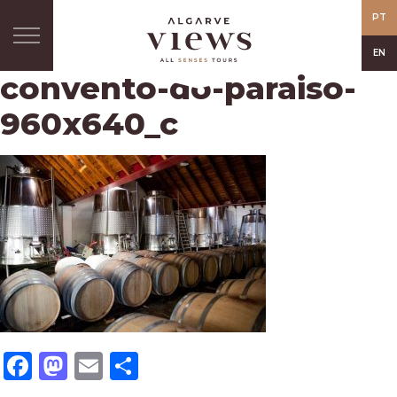
PT
EN
convento-do-paraiso-
960x640_c
Facebook
Mastodon
Email
Share