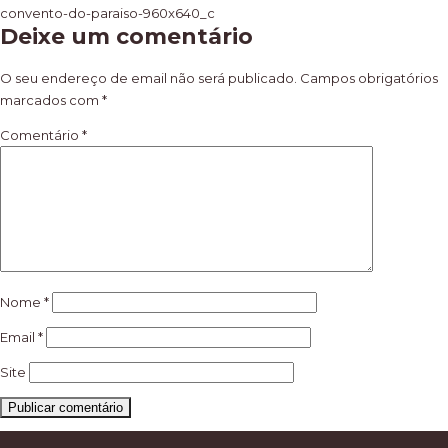
Navegação
convento-do-paraiso-960x640_c
Deixe um comentário
de
artigos
O seu endereço de email não será publicado.
Campos obrigatórios
marcados com
*
Comentário
*
Nome
*
Email
*
Site