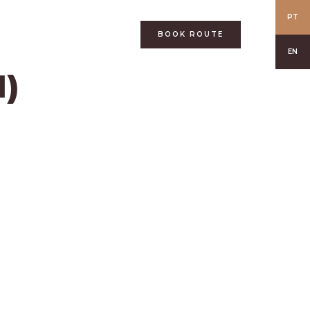
PT
BOOK ROUTE
EN
1)