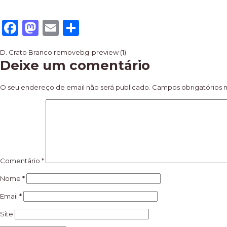
Facebook
Mastodon
Email
Share
Navegação
D. Crato Branco removebg-preview (1)
Deixe um comentário
de
artigos
O seu endereço de email não será publicado.
Campos obrigatórios
Comentário
*
Nome
*
Email
*
Site