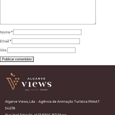
Nome
*
Email
*
Site
Algarve Views, Lda. - Agência de Animação Turística RNAAT
542/18
Rua José Estevão, nº 13 8300-157 Silves