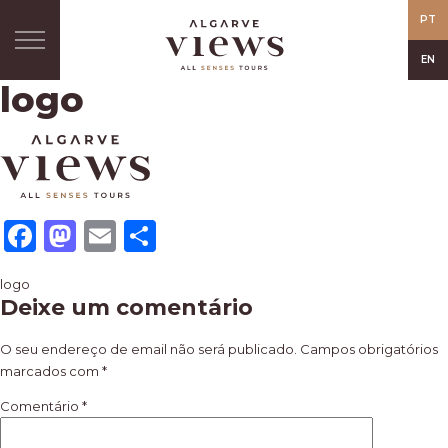
PT
EN
logo
Facebook
Mastodon
Email
Share
Navegação
logo
Deixe um comentário
de
artigos
O seu endereço de email não será publicado.
Campos obrigatórios
marcados com
*
Comentário
*