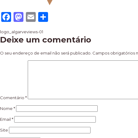
Facebook
Mastodon
Email
Share
Navegação
logo_algarveviews-01
Deixe um comentário
de
artigos
O seu endereço de email não será publicado.
Campos obrigatórios
Comentário
*
Nome
*
Email
*
Site