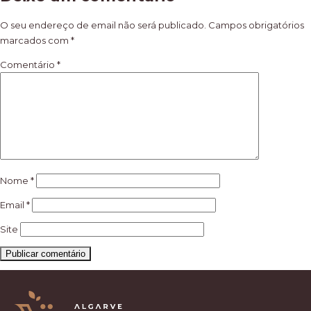
de
artigos
O seu endereço de email não será publicado.
Campos obrigatórios
marcados com
*
Comentário
*
Nome
*
Email
*
Site