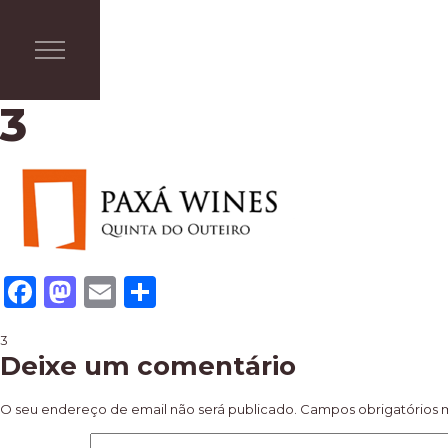
3
Facebook
Mastodon
Email
Share
Navegação
3
Deixe um comentário
de
artigos
O seu endereço de email não será publicado.
Campos obrigatórios