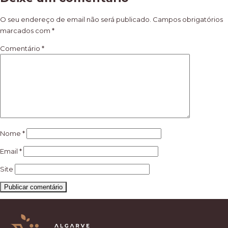
de
artigos
O seu endereço de email não será publicado.
Campos obrigatórios
marcados com
*
Comentário
*
Nome
*
Email
*
Site