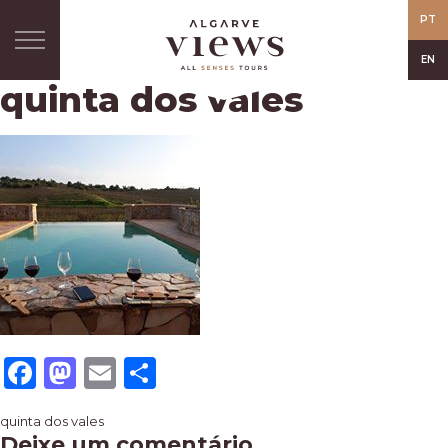
PT
EN
quinta dos vales
Facebook
Mastodon
Email
Share
Navegação
quinta dos vales
Deixe um comentário