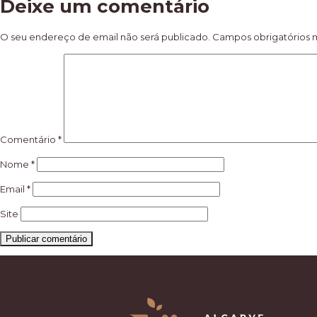
Deixe um comentário
de
artigos
O seu endereço de email não será publicado.
Campos obrigatórios
Comentário
*
Nome
*
Email
*
Site