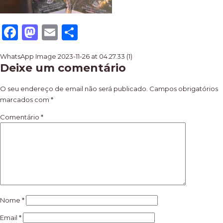
Facebook
Mastodon
Email
Share
Navegação
WhatsApp Image 2023-11-26 at 04.27.33 (1)
Deixe um comentário
de
artigos
O seu endereço de email não será publicado.
Campos obrigatórios
marcados com
*
Comentário
*
Nome
*
Email
*