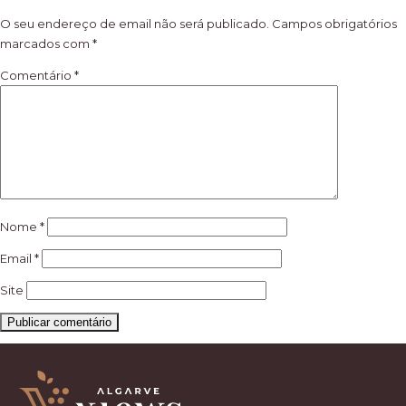
artigos
O seu endereço de email não será publicado.
Campos obrigatórios
marcados com
*
Comentário
*
Nome
*
Email
*
Site