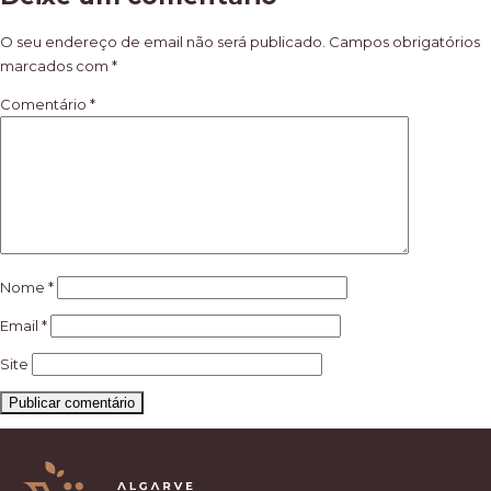
de
artigos
O seu endereço de email não será publicado.
Campos obrigatórios
marcados com
*
Comentário
*
Nome
*
Email
*
Site