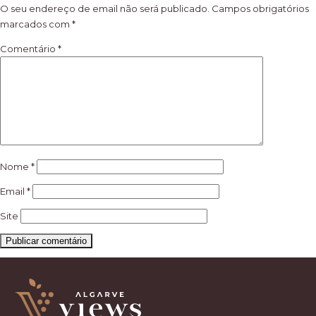
artigos
O seu endereço de email não será publicado.
Campos obrigatórios
marcados com
*
Comentário
*
Nome
*
Email
*
Site