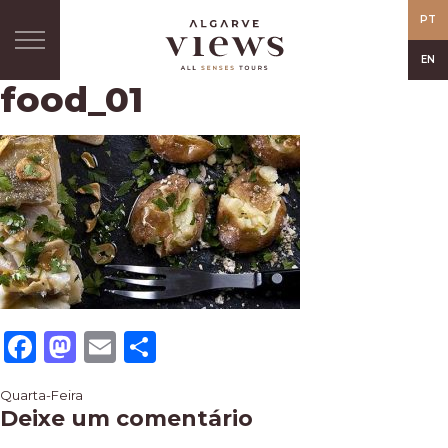
PT
EN
food_01
Facebook
Mastodon
Email
Share
Navegação
Quarta-Feira
Deixe um comentário
de