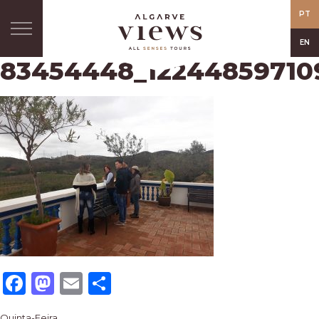
PT
EN
83454448_12244859710
Facebook
Mastodon
Email
Share
Quinta-Feira