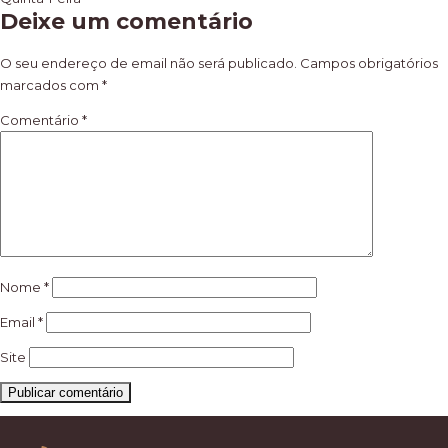
Navegação
Deixe um comentário
de
artigos
O seu endereço de email não será publicado.
Campos obrigatórios
marcados com
*
Comentário
*
Nome
*
Email
*
Site