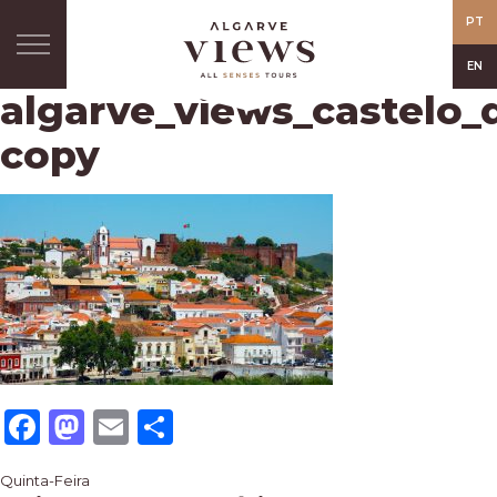
PT
EN
algarve_views_castelo_d
copy
Facebook
Mastodon
Email
Share
Navegação
Quinta-Feira