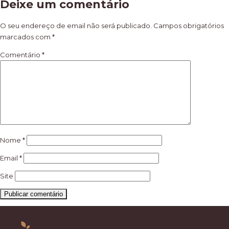
Deixe um comentário
de
artigos
O seu endereço de email não será publicado.
Campos obrigatórios
marcados com
*
Comentário
*
Nome
*
Email
*
Site