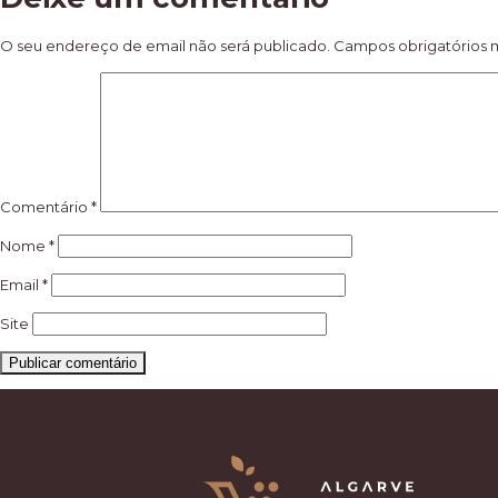
de
artigos
O seu endereço de email não será publicado.
Campos obrigatórios
Comentário
*
Nome
*
Email
*
Site