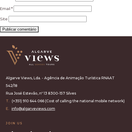
Email
*
Site
Algarve Views, Lda. - Agência de Animação Turística RNAAT
542/18
Rua José Estevão, nº 13 8300-157 Silves
T.
(+351) 910 644 066 (Cost of calling the national mobile network)
E.
info@algarveviews.com
JOIN US