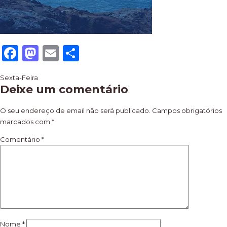
Facebook
Mastodon
Email
Share
Navegação
Sexta-Feira
Deixe um comentário
de
artigos
O seu endereço de email não será publicado.
Campos obrigatórios
marcados com
*
Comentário
*
Nome
*