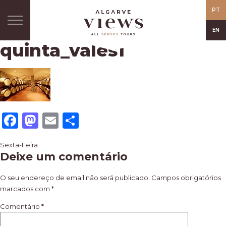
PT
EN
quinta_vales1
Facebook
Mastodon
Email
Share
Navegação
Sexta-Feira
Deixe um comentário
de
artigos
O seu endereço de email não será publicado.
Campos obrigatórios
marcados com
*
Comentário
*