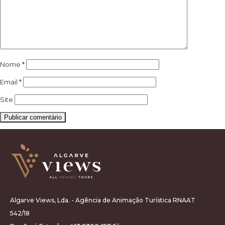
Nome
*
Email
*
Site
Algarve Views, Lda. - Agência de Animação Turística RNAAT
542/18