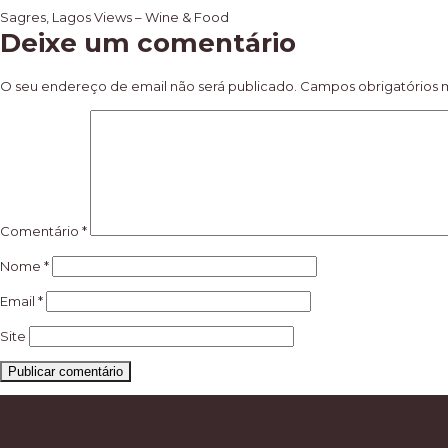
Navegação
Sagres, Lagos Views – Wine & Food
Deixe um comentário
de
artigos
O seu endereço de email não será publicado.
Campos obrigatórios
Comentário
*
Nome
*
Email
*
Site