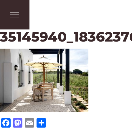
35145940_1836237
Facebook
Mastodon
Email
Share