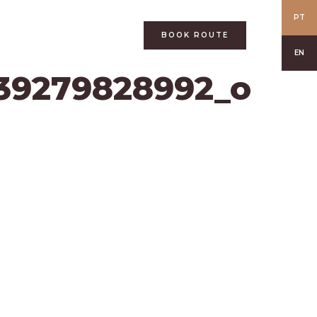
PT
BOOK ROUTE
EN
39279828992_o