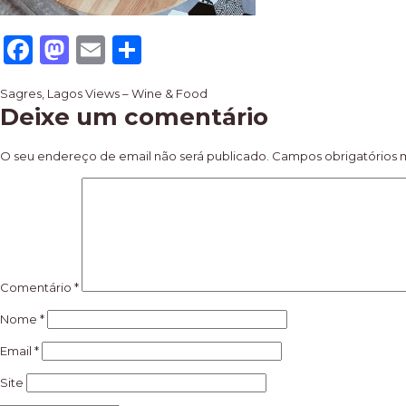
Facebook
Mastodon
Email
Share
Navegação
Sagres, Lagos Views – Wine & Food
Deixe um comentário
de
artigos
O seu endereço de email não será publicado.
Campos obrigatórios
Comentário
*
Nome
*
Email
*
Site