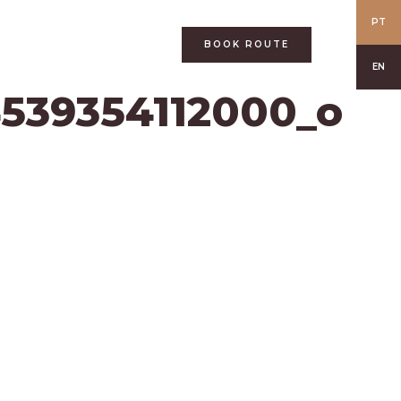
PT
BOOK ROUTE
EN
539354112000_o