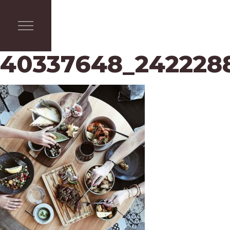
40337648_2422288