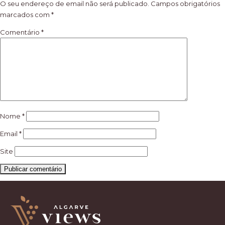
artigos
O seu endereço de email não será publicado.
Campos obrigatórios
marcados com
*
Comentário
*
Nome
*
Email
*
Site