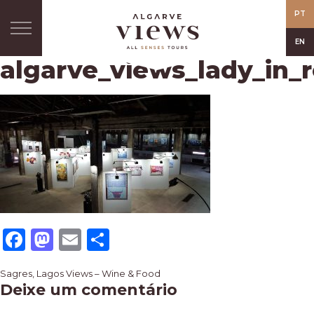
PT
EN
algarve_views_lady_in_
Facebook
Mastodon
Email
Share
Navegação
Sagres, Lagos Views – Wine & Food
Deixe um comentário
de