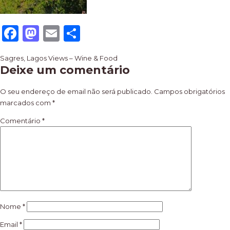
Facebook
Mastodon
Email
Share
Navegação
Sagres, Lagos Views – Wine & Food
Deixe um comentário
de
artigos
O seu endereço de email não será publicado.
Campos obrigatórios
marcados com
*
Comentário
*
Nome
*
Email
*