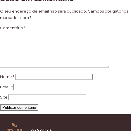
de
artigos
O seu endereço de email não será publicado.
Campos obrigatórios
marcados com
*
Comentário
*
Nome
*
Email
*
Site